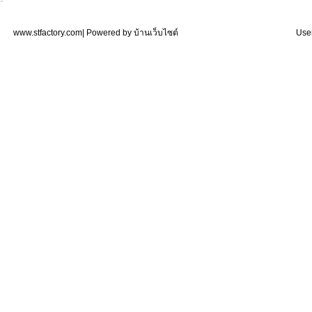
www.stfactory.com| Powered by
บ้านเว็บไซต์
User